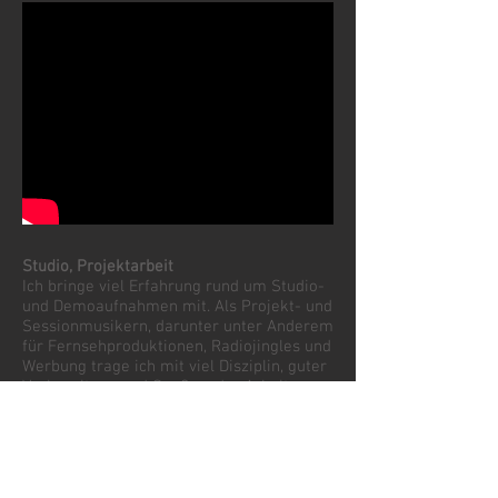
Studio, Projektarbeit
Ich bringe viel Erfahrung rund um Studio-
und Demoaufnahmen mit. Als Projekt- und
Sessionmusikern, darunter unter Anderem
für Fernsehproduktionen, Radiojingles und
Werbung trage ich mit viel Disziplin, guter
Vorbereitung und Spaß an der Arbeit zu
Ihrem Erfolg bei.
Planung und Beratung​
Ich unterstütze und berate sie auch rund
um die musikalische Planung für