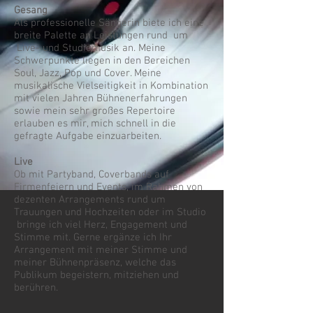
Gesang
Als professionelle Sängerin biete ich eine
breite Palette an Leistungen rund um
Live- und Studiomusik an. Meine
Schwerpunkte liegen in den Bereichen
Soul, Jazz, Pop und Cover. Meine
musikalische Vielseitigkeit in Kombination
mit vielen Jahren Bühnenerfahrungen
sowie mein sehr großes Repertoire
erlauben es mir, mich schnell in die
gefragte Aufgabe einzuarbeiten.
Live
Ob mit Partyband, Coverbands auf
Firmenfeiern und Events, im Rahmen von
dezenten Arrangements rund um
Trauungen und Hochzeiten oder im Studio
bringe ich viel Herz, Engagement und
Stimme mit.​ Gerne ergänze ich Ihr
Arrangement mit meiner Stimme und
meiner Bühnenpräsenz, welche das
Publikum begeistern, mitziehen und
berühren.